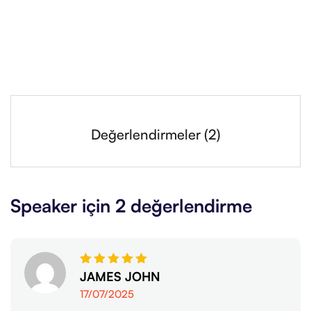
Değerlendirmeler (2)
Speaker
için 2 değerlendirme
5
JAMES JOHN
üzerinden
17/07/2025
5
oy aldı