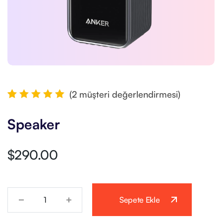
(
2
müşteri değerlendirmesi)
2
müşteri
puanına
Speaker
dayanarak
5
üzerinden
5.00
$
290.00
puan aldı
Sepete Ekle