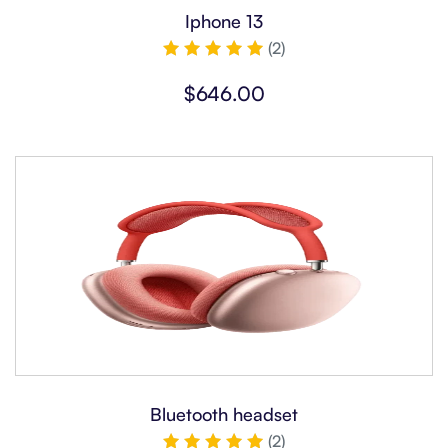
Iphone 13
(2)
5
üzerinden
$
646.00
5.00
oy aldı
Bluetooth headset
(2)