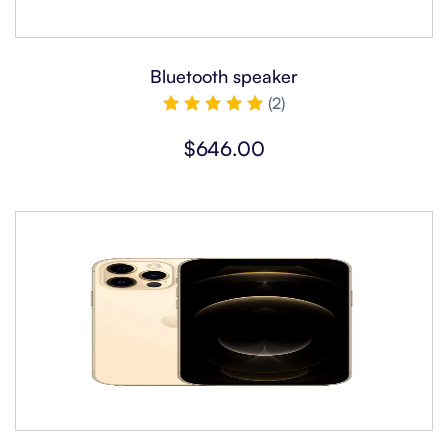
Bluetooth speaker
(2)
5
üzerinden
$
646.00
5.00
oy aldı