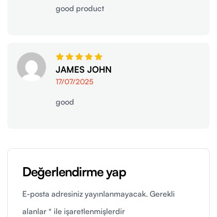
good product
5
JAMES JOHN
üzerinden
17/07/2025
5
oy aldı
good
Değerlendirme yap
E-posta adresiniz yayınlanmayacak.
Gerekli
alanlar
*
ile işaretlenmişlerdir