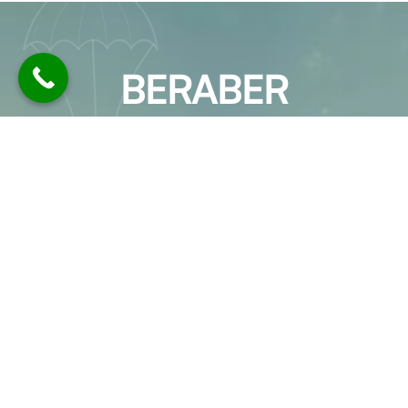
BERABER
ÇALIŞALIM
EMY Logistics olarak, her biri alanında
uzman ekip arkadaşlarımız ile bir araya
gelerek sektör deneyimlerimizi ve bilgi
birikimimizi müşterilerimizin hizmetine