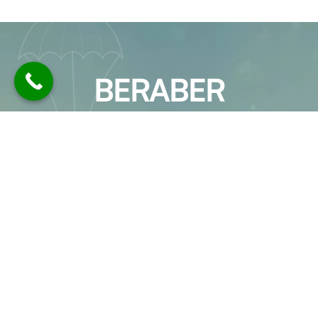
BERABER
ÇALIŞALIM
EMY Logistics olarak, her biri alanında
uzman ekip arkadaşlarımız ile bir araya
gelerek sektör deneyimlerimizi ve bilgi