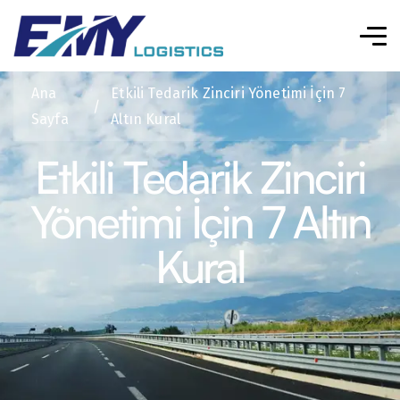
Ana
Etkili Tedarik Zinciri Yönetimi İçin 7
/
Sayfa
Altın Kural
Etkili Tedarik Zinciri
Yönetimi İçin 7 Altın
Kural