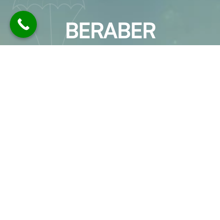
BERABER
ÇALIŞALIM
EMY Logistics olarak, her biri alanında
uzman ekip arkadaşlarımız ile bir araya
gelerek sektör deneyimlerimizi ve bilgi
birikimimizi müşterilerimizin hizmetine
sunuyoruz.